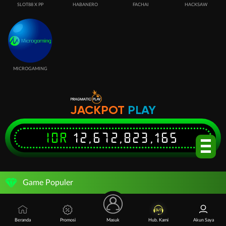
SLOT88 X PP
HABANERO
FACHAI
HACKSAW
MICROGAMING
JACKPOT
PLAY
Tap Saya!
IDR
12,672,823,165
Game Populer
Beranda
Promosi
Masuk
Hub. Kami
Akun Saya