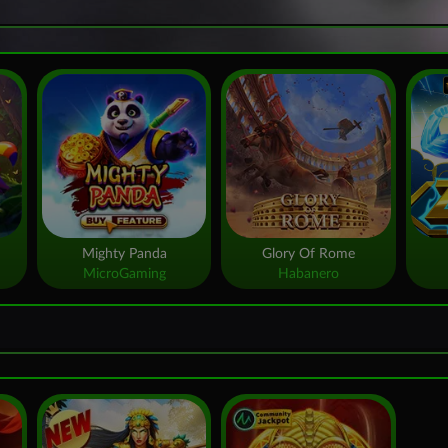
Mighty Panda
Glory Of Rome
MicroGaming
Habanero