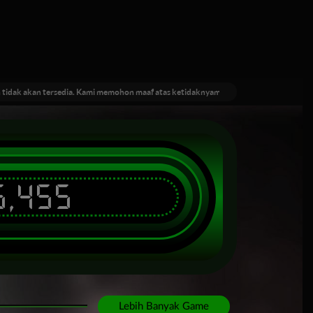
 akan tersedia. Kami memohon maaf atas ketidaknyamanan yang mungkin ditimbulkan.
6,455
Lebih Banyak Game