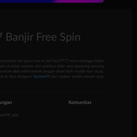
 Banjir Free Spin
ermainan slot gacor hari ini dari SLOT777 resmi sehingga kalian
 spin di setiap putaran dan pastinya bikin auto gampang menang
 bermain
slot
online terbaik dengan akses lebih mudah dan cepat,
g di situs slotgacor
Spinbet99
dan rasakan sendiri sensasi auto
ungan
Komunitas
pin99_win