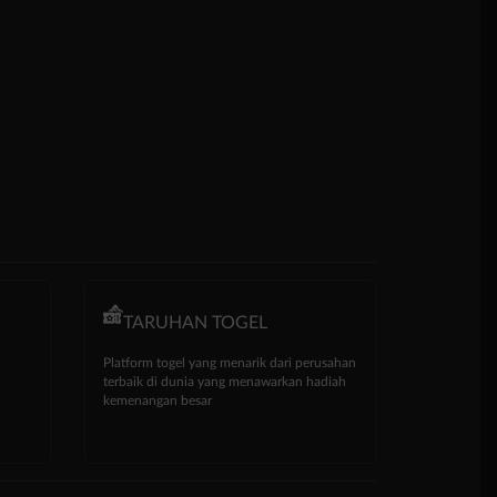
TARUHAN TOGEL
Platform togel yang menarik dari perusahan
terbaik di dunia yang menawarkan hadiah
kemenangan besar