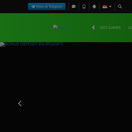
Main di Telegram
HOT GAMES
S