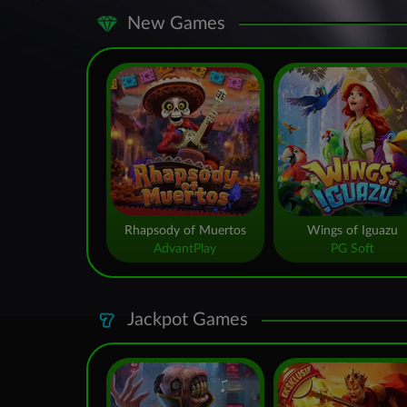
New Games
Rhapsody of Muertos
Wings of Iguazu
AdvantPlay
PG Soft
Jackpot Games