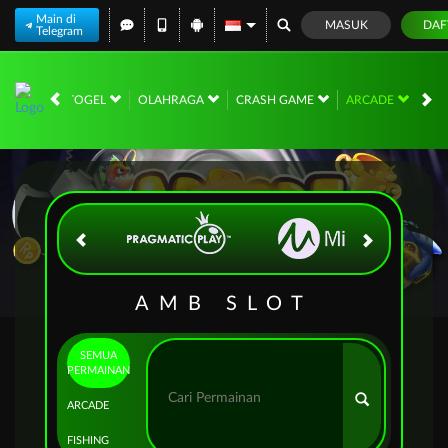
Main di
MASUK
DAF
Telegram
RACE
TOGEL
OLAHRAGA
CRASH GAME
ARCADE
PO
AMB SLOT
SEMUA
PERMAINAN
ARCADE
FISHING