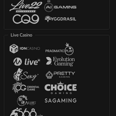
Live Casino