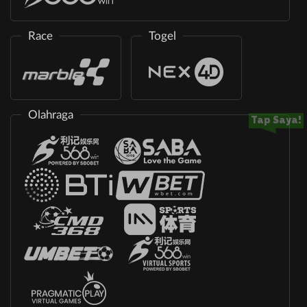
Race
Togel
Olahraga
Tap Saya!