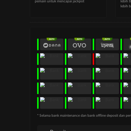
pemain untuk mencapai jackpot
lebih 
lebih 
* Selama bank maintenance dan bank offline deposit dan pen