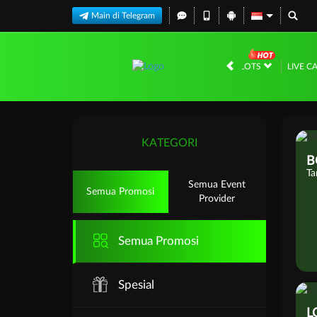
Main di Telegram
HOT GAMES
SLOTS
LIVE C
KATEGORI
B
Ta
Semua Event
Semua Promosi
Provider
Semua Promosi
Spesial
L