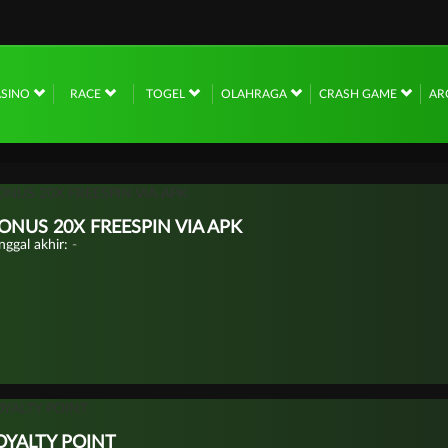
ASINO
RACE
TOGEL
OLAHRAGA
CRASH GAME
AR
ONUS 20X FREESPIN VIA APK
nggal akhir:
-
OYALTY POINT