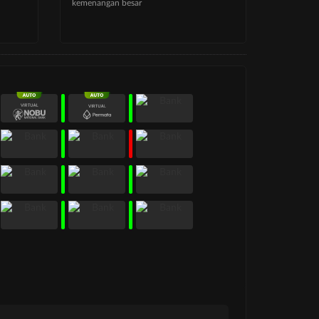
kemenangan besar