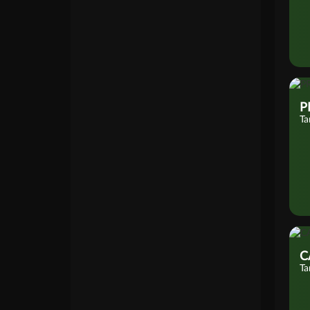
P
Ta
C
Ta