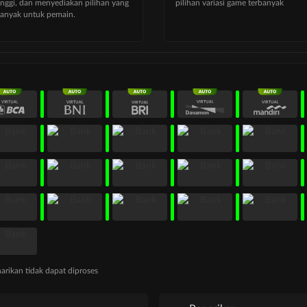
tinggi, dan menyediakan pilihan yang
pilihan variasi game terbanyak
banyak untuk pemain.
arikan tidak dapat diproses