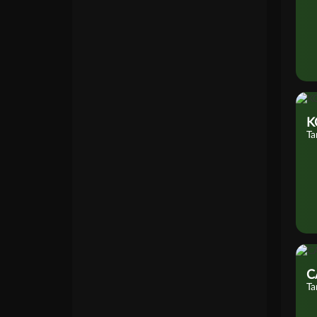
K
Ta
C
Ta