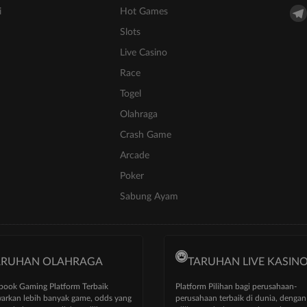
i
Hot Games
Slots
Live Casino
Race
Togel
Olahraga
Crash Game
Arcade
Poker
Sabung Ayam
ARUHAN OLAHRAGA
TARUHAN LIVE KASIN
book Gaming Platform Terbaik
Platform Pilihan bagi perusahaan-
rkan lebih banyak game, odds yang
perusahaan terbaik di dunia, dengan