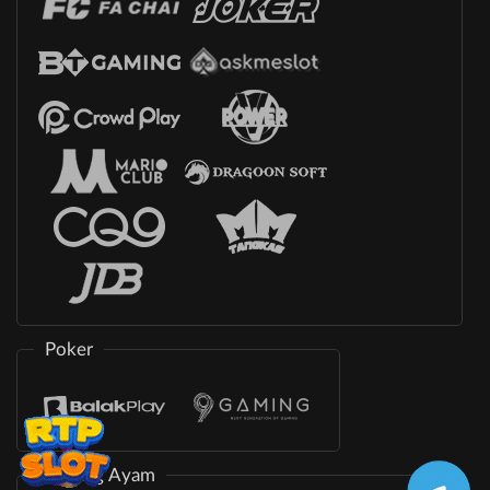
Poker
Sabung Ayam