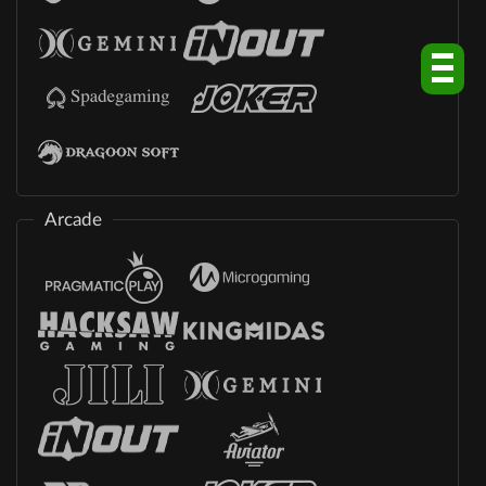
Arcade