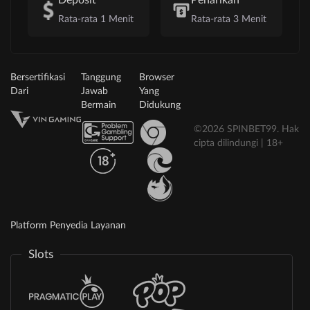
Rata-rata 1 Menit
Rata-rata 3 Menit
Bersertifikasi
Tanggung
Browser
Dari
Jawab
Yang
Bermain
Didukung
©2026 SPINBET99. Hak
cipta dilindungi | 18+
Platform Penyedia Layanan
Slots