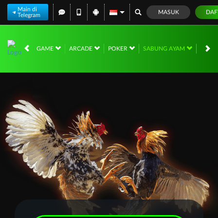
Main di
MASUK
DAF
Telegram
PROM
A
CRASH GAME
ARCADE
POKER
SABUNG AYAM