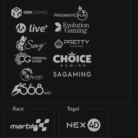
Race
Togel