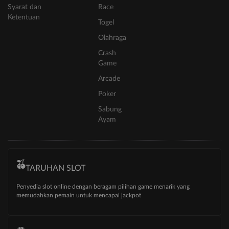
Syarat dan
Race
Ketentuan
Togel
Olahraga
Crash
Game
Arcade
Poker
Sabung
Ayam
TARUHAN SLOT
Penyedia slot online dengan beragam pilihan game menarik yang
memudahkan pemain untuk mencapai jackpot