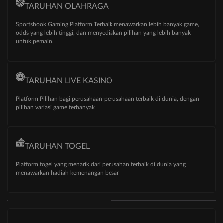
TARUHAN OLAHRAGA
Sportsbook Gaming Platform Terbaik menawarkan lebih banyak game,
odds yang lebih tinggi, dan menyediakan pilihan yang lebih banyak
untuk pemain.
TARUHAN LIVE KASINO
Platform Pilihan bagi perusahaan-perusahaan terbaik di dunia, dengan
pilihan variasi game terbanyak
TARUHAN TOGEL
Platform togel yang menarik dari perusahan terbaik di dunia yang
menawarkan hadiah kemenangan besar