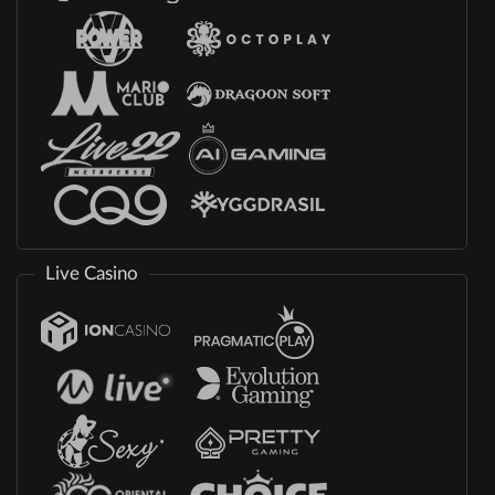
Live Casino