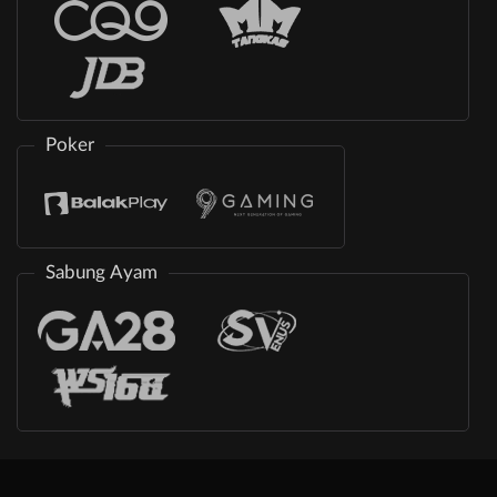
Poker
Sabung Ayam