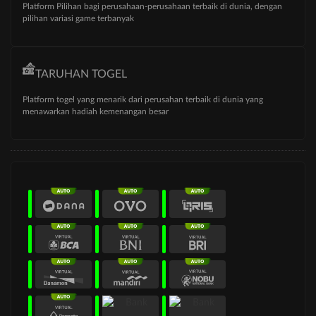
Platform Pilihan bagi perusahaan-perusahaan terbaik di dunia, dengan
pilihan variasi game terbanyak
TARUHAN TOGEL
Platform togel yang menarik dari perusahan terbaik di dunia yang
menawarkan hadiah kemenangan besar