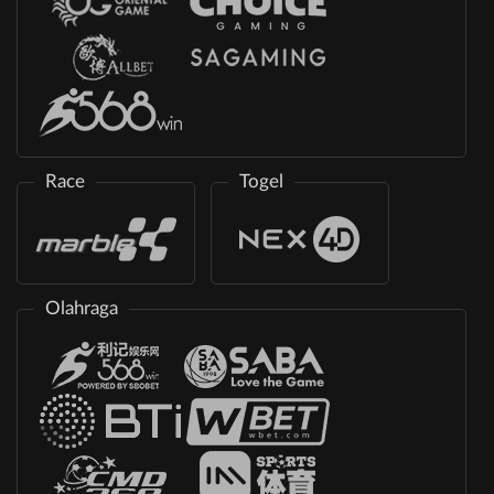
Race
Togel
Olahraga