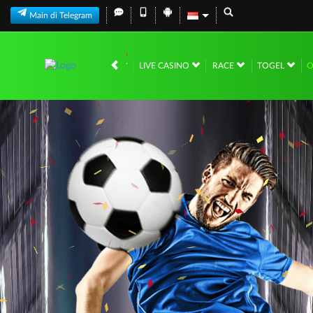
Main di Telegram
HOT GAMES
SLOTS
LIVE CASINO
RACE
TOGEL