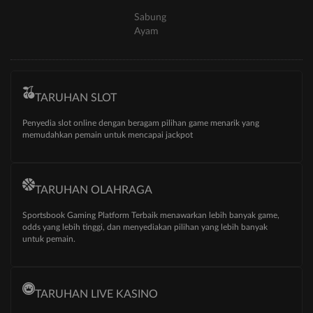
Sabung
Ayam
TARUHAN SLOT
Penyedia slot online dengan beragam pilihan game menarik yang
memudahkan pemain untuk mencapai jackpot
TARUHAN OLAHRAGA
Sportsbook Gaming Platform Terbaik menawarkan lebih banyak game,
odds yang lebih tinggi, dan menyediakan pilihan yang lebih banyak
untuk pemain.
TARUHAN LIVE KASINO