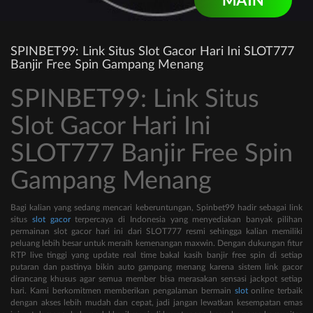
SPINBET99: Link Situs Slot Gacor Hari Ini SLOT777
Banjir Free Spin Gampang Menang
SPINBET99: Link Situs
Slot Gacor Hari Ini
SLOT777 Banjir Free Spin
Gampang Menang
Bagi kalian yang sedang mencari keberuntungan, Spinbet99 hadir sebagai link
situs
slot gacor
terpercaya di Indonesia yang menyediakan banyak pilihan
permainan slot gacor hari ini dari SLOT777 resmi sehingga kalian memiliki
peluang lebih besar untuk meraih kemenangan maxwin. Dengan dukungan fitur
RTP live tinggi yang update real time bakal kasih banjir free spin di setiap
putaran dan pastinya bikin auto gampang menang karena sistem link gacor
dirancang khusus agar semua member bisa merasakan sensasi jackpot setiap
hari. Kami berkomitmen memberikan pengalaman bermain
slot
online terbaik
dengan akses lebih mudah dan cepat, jadi jangan lewatkan kesempatan emas