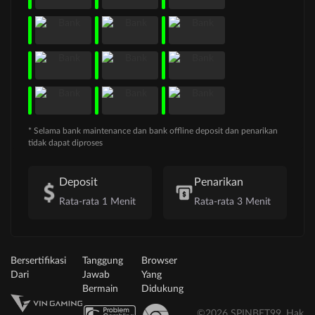
* Selama bank maintenance dan bank offline deposit dan penarikan
tidak dapat diproses
Deposit
Penarikan
Rata-rata 1 Menit
Rata-rata 3 Menit
Bersertifikasi
Tanggung
Browser
Dari
Jawab
Yang
Bermain
Didukung
©2026 SPINBET99. Hak