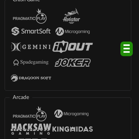
Arcade