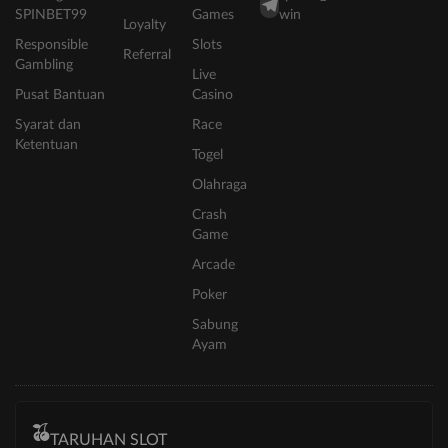
SPINBET99
Games
win
Loyalty
Responsible
Slots
Referral
Gambling
Live
Pusat Bantuan
Casino
Syarat dan
Race
Ketentuan
Togel
Olahraga
Crash
Game
Arcade
Poker
Sabung
Ayam
TARUHAN SLOT