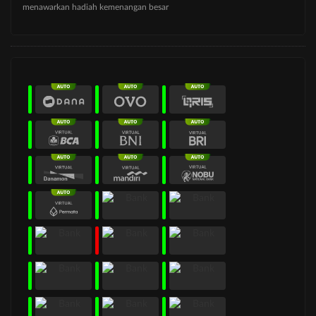
menawarkan hadiah kemenangan besar